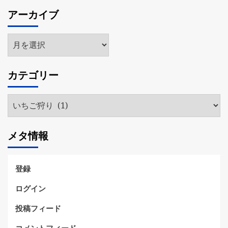
アーカイブ
ア
ー
カ
カテゴリー
イ
ブ
カ
テ
ゴ
メタ情報
リ
ー
登録
ログイン
投稿フィード