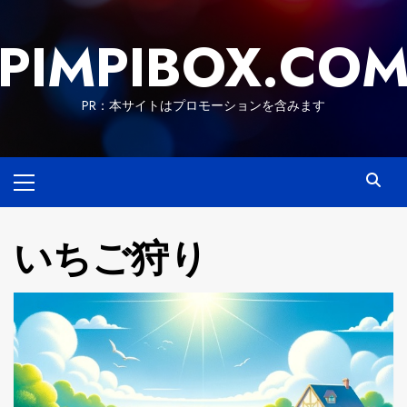
Skip
to
PIMPIBOX.CO
content
PR：本サイトはプロモーションを含みます
Primary
Menu
いちご狩り