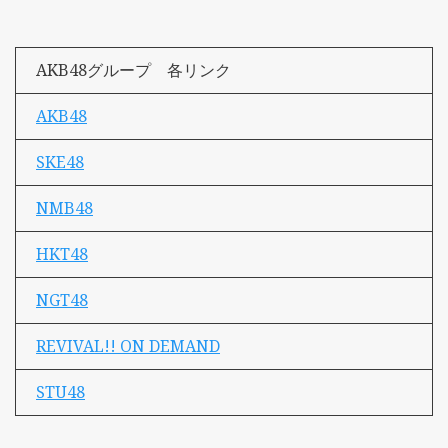
AKB48グループ 各リンク
AKB48
SKE48
NMB48
HKT48
NGT48
REVIVAL!! ON DEMAND
STU48