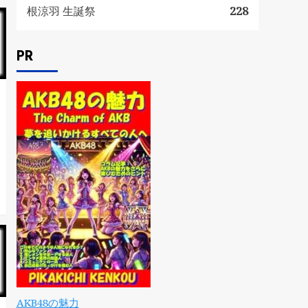
根涼羽 生誕祭
228
PR
AKB48の魅力