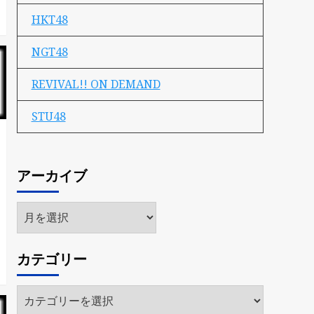
HKT48
NGT48
REVIVAL!! ON DEMAND
STU48
アーカイブ
ア
ー
カ
カテゴリー
イ
ブ
カ
テ