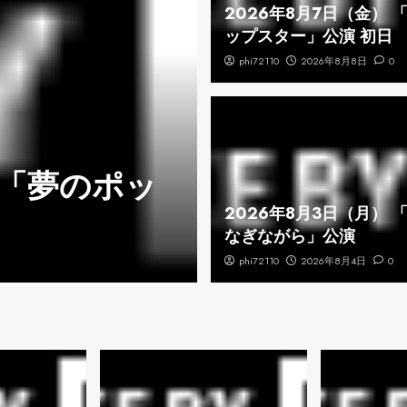
2026年8月7日（金） 
ップスター」公演 初日
phi72110
2026年8月8日
0
 「夢のポッ
2026年8月
2026年8月3日（月） 
Ｔ」公演
なぎながら」公演
phi72110
phi72110
2026年8月5日
2026年8月4日
0
0