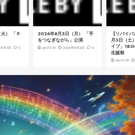
（火） 「Ｒ
2026年8月3日（月） 「手
【リバイバル
をつなぎながら」公演
月3日（土
イブ」18:
年8月5日
0
phi72110
2026年8月4日
0
生誕祭
phi72110