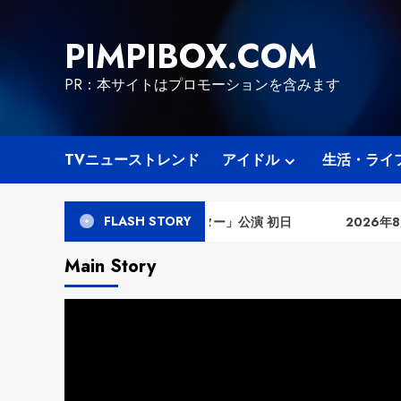
Skip
to
PIMPIBOX.COM
content
PR：本サイトはプロモーションを含みます
TVニューストレンド
アイドル
生活・ライ
FLASH STORY
日（金） 「夢のポップスター」公演 初日
2026年8月4日（火）
Main Story