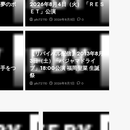
「夢のポ
2026年8月4日（火） 「ＲＥＳ
ＥＴ」公演
phi72110
2026年8月5日
0
【リバイバル配信】2013年8月
4日（火） 「ＲＥＳＥ
20
3日（土）「パジャマドライ
「手をつ
ブ」18:00公演 福岡聖菜 生誕
ぎ
祭
phi72110
2026年8月1日
0
phi72110