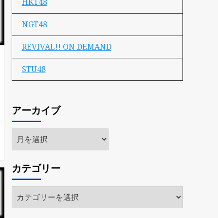
HKT48
NGT48
REVIVAL!! ON DEMAND
STU48
アーカイブ
ア
ー
カ
カテゴリー
イ
ブ
カ
テ
ゴ