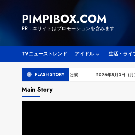
Skip
to
PIMPIBOX.COM
content
PR：本サイトはプロモーションを含みます
TVニューストレンド
アイドル
生活・ライ
FLASH STORY
月4日（火） 「ＲＥＳＥＴ」公演
2026年8月3日（月） 「手
Main Story