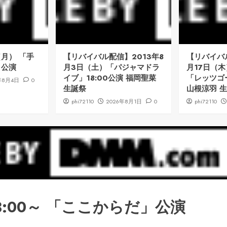
（月） 「手
【リバイバル配信】2013年8
【リバイバル
」公演
月3日（土）「パジャマドラ
月17日（木
イブ」18:00公演 福岡聖菜
「レッツゴ
年8月4日
0
生誕祭
山根涼羽 
phi72110
2026年8月1日
0
phi72110
3:00～ 「ここからだ」公演