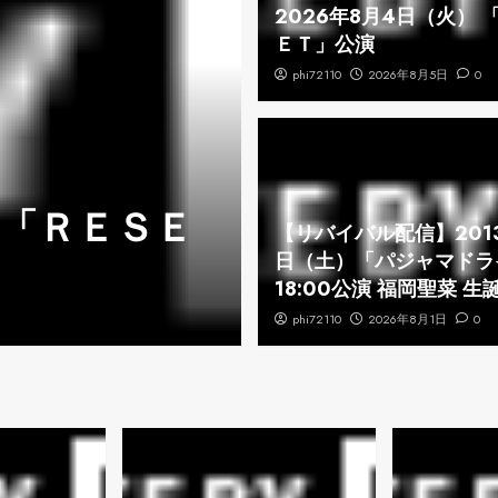
2026年8月4日（火） 
ＥＴ」公演
phi72110
2026年8月5日
0
 「ＲＥＳＥ
2026年8月
【リバイバル配信】201
日（土）「パジャマドラ
ぎながら」公
18:00公演 福岡聖菜 生
phi72110
phi72110
2026年8月4日
2026年8月1日
0
0