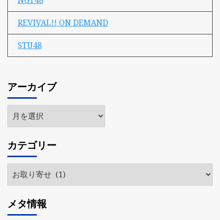
REVIVAL!! ON DEMAND
STU48
アーカイブ
ア
ー
カ
カテゴリー
イ
ブ
カ
テ
ゴ
メタ情報
リ
ー