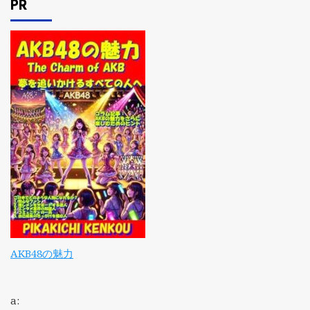
PR
AKB48の魅力
a: