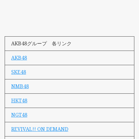
AKB48グループ 各リンク
AKB48
SKE48
NMB48
HKT48
NGT48
REVIVAL!! ON DEMAND