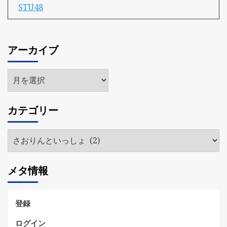
STU48
アーカイブ
ア
ー
カ
カテゴリー
イ
ブ
カ
テ
ゴ
メタ情報
リ
ー
登録
ログイン