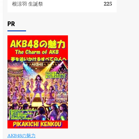
根涼羽 生誕祭
225
PR
AKB48の魅力