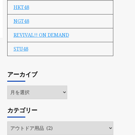
HKT48
NGT48
REVIVAL!! ON DEMAND
STU48
アーカイブ
ア
ー
カ
カテゴリー
イ
ブ
カ
テ