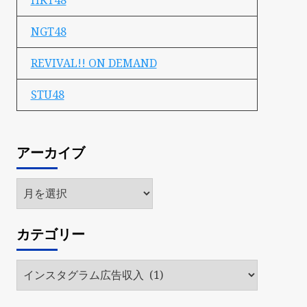
HKT48
NGT48
REVIVAL!! ON DEMAND
STU48
アーカイブ
ア
ー
カ
カテゴリー
イ
ブ
カ
テ
ゴ