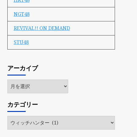
HKT48
NGT48
REVIVAL!! ON DEMAND
STU48
アーカイブ
ア
ー
カ
カテゴリー
イ
ブ
カ
テ
ゴ