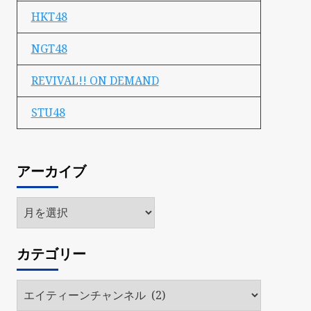
HKT48
NGT48
REVIVAL!! ON DEMAND
STU48
アーカイブ
ア
ー
カ
カテゴリー
イ
ブ
カ
テ