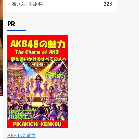
根涼羽 生誕祭
225
PR
AKB48の魅力