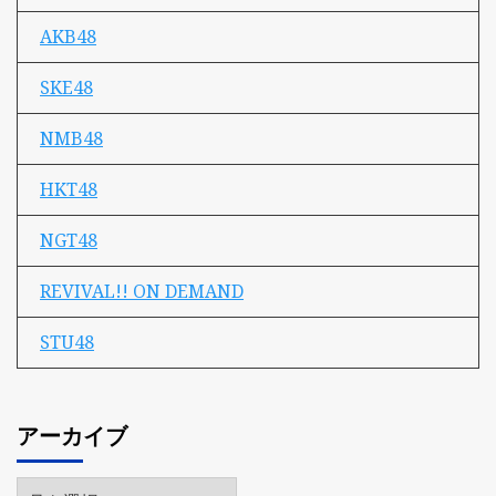
AKB48
SKE48
NMB48
HKT48
NGT48
REVIVAL!! ON DEMAND
STU48
アーカイブ
ア