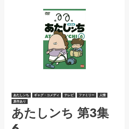
あたしンち
ギャグ・コメディ
テレビ
ファミリー
人情
原作あり
あたしンち 第3集
6