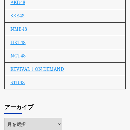
AKB48
SKE48
NMB48
HKT48
NGT48
REVIVAL!! ON DEMAND
STU48
アーカイブ
ア
ー