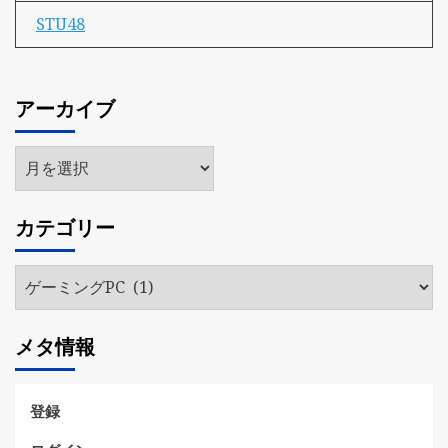
STU48
アーカイブ
ア
ー
カ
カテゴリー
イ
ブ
カ
テ
ゴ
メタ情報
リ
ー
登録