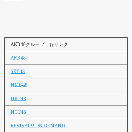
AKB48グループ 各リンク
AKB48
SKE48
NMB48
HKT48
NGT48
REVIVAL!! ON DEMAND