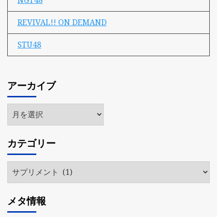
NGT48
REVIVAL!! ON DEMAND
STU48
アーカイブ
ア
ー
カ
カテゴリー
イ
ブ
カ
テ
ゴ
メタ情報
リ
ー