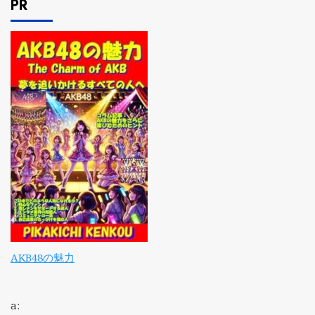
PR
AKB48の魅力
a: