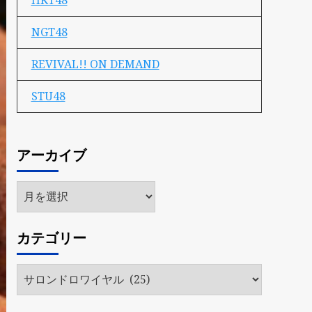
HKT48
NGT48
REVIVAL!! ON DEMAND
STU48
アーカイブ
ア
ー
カ
カテゴリー
イ
ブ
カ
テ
ゴ