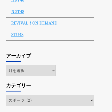
HKT48
NGT48
REVIVAL!! ON DEMAND
STU48
アーカイブ
ア
ー
カ
カテゴリー
イ
ブ
カ
テ
ゴ