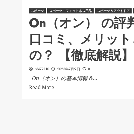
スポーツ
スポーツ・フィットネス用品
スポーツ＆アウトドア
On（オン） の評
口コミ、メリット
の？ 【徹底解説】
phi72110
2023年7月9日
0
On（オン）の基本情報 &...
Read More