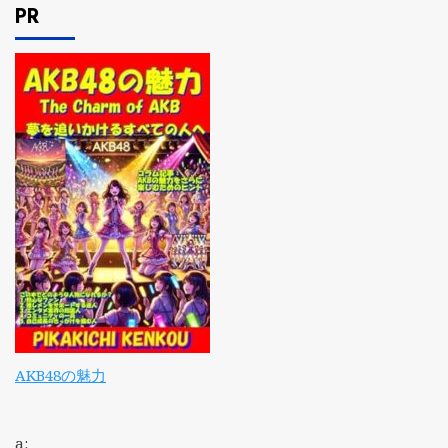
PR
AKB48の魅力
a: