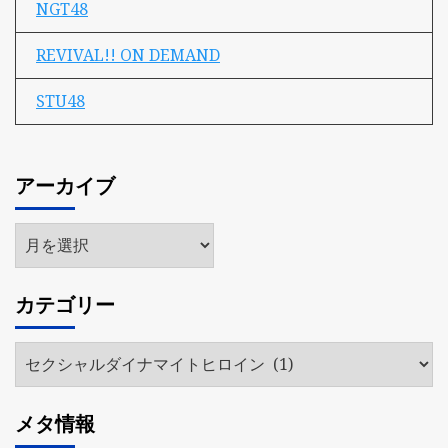
NGT48
REVIVAL!! ON DEMAND
STU48
アーカイブ
ア
ー
カ
カテゴリー
イ
ブ
カ
テ
ゴ
メタ情報
リ