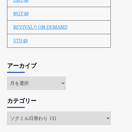
HKT48
NGT48
REVIVAL!! ON DEMAND
STU48
アーカイブ
ア
ー
カ
カテゴリー
イ
ブ
カ
テ
ゴ