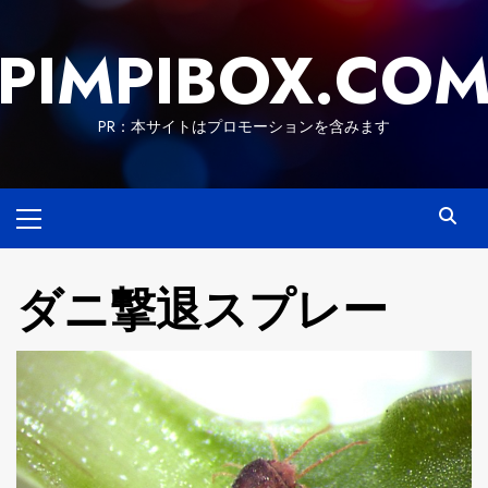
Skip
to
PIMPIBOX.CO
content
PR：本サイトはプロモーションを含みます
Primary
Menu
ダニ撃退スプレー