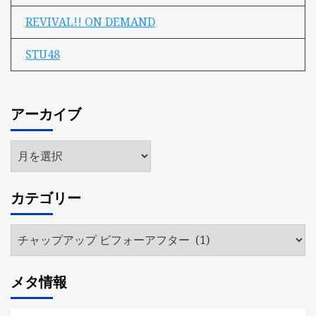
REVIVAL!! ON DEMAND
STU48
アーカイブ
ア
ー
カ
カテゴリー
イ
ブ
カ
テ
ゴ
メタ情報
リ
ー