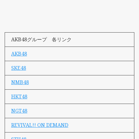
AKB48グループ 各リンク
AKB48
SKE48
NMB48
HKT48
NGT48
REVIVAL!! ON DEMAND