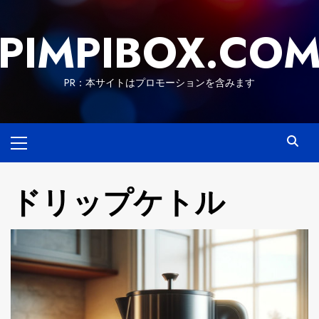
Skip
to
PIMPIBOX.CO
content
PR：本サイトはプロモーションを含みます
Primary
Menu
ドリップケトル