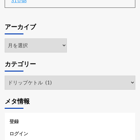
STU48
アーカイブ
ア
ー
カ
カテゴリー
イ
ブ
カ
テ
ゴ
メタ情報
リ
ー
登録
ログイン