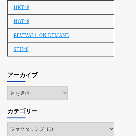
HKT48
NGT48
REVIVAL!! ON DEMAND
STU48
アーカイブ
ア
ー
カ
カテゴリー
イ
ブ
カ
テ