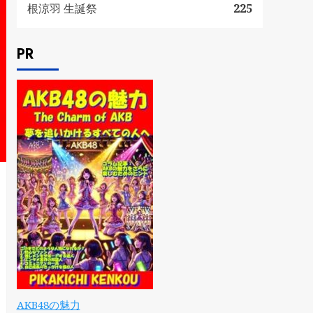
根涼羽 生誕祭
225
PR
AKB48の魅力