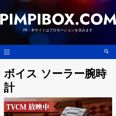
Skip
to
PIMPIBOX.CO
content
PR：本サイトはプロモーションを含みます
Primary
Menu
ボイス ソーラー腕時
計