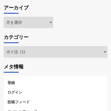
アーカイブ
ア
ー
カ
カテゴリー
イ
ブ
カ
テ
ゴ
メタ情報
リ
ー
登録
ログイン
投稿フィード