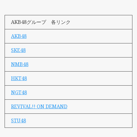
AKB48グループ 各リンク
AKB48
SKE48
NMB48
HKT48
NGT48
REVIVAL!! ON DEMAND
STU48