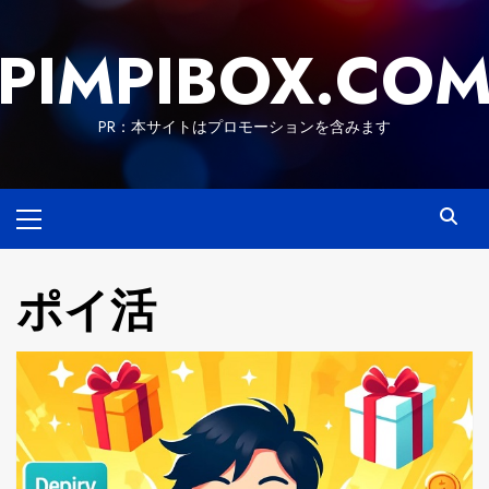
Skip
to
PIMPIBOX.CO
content
PR：本サイトはプロモーションを含みます
Primary
Menu
ポイ活