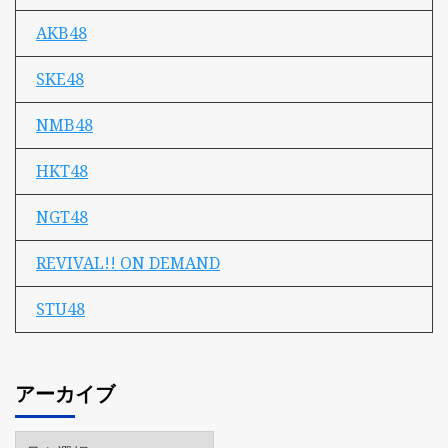
AKB48
SKE48
NMB48
HKT48
NGT48
REVIVAL!! ON DEMAND
STU48
アーカイブ
ア