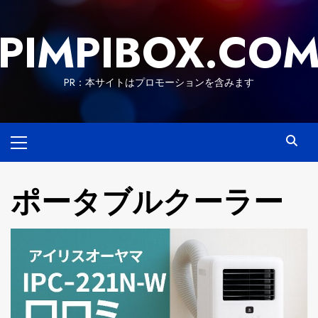
Skip
to
PIMPIBOX.CO
content
PR：本サイトはプロモーションを含みます
Primary
Menu
ポータブルクーラー