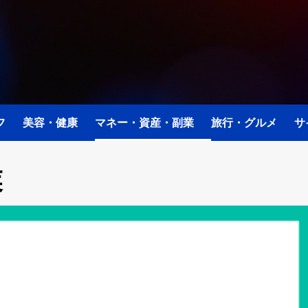
フ
美容・健康
マネー・資産・副業
旅行・グルメ
サ
業