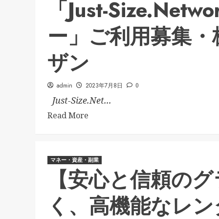
「Just-Size.Ne
ー」ご利用募集・
ザン
admin
2023年7月8日
0
Just-Size.Net...
Read More
マネー・資産・副業
【安心と信頼のグ
く、高機能なレン