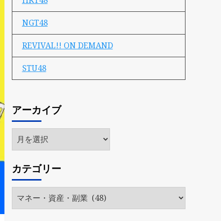
HKT48
NGT48
REVIVAL!! ON DEMAND
STU48
アーカイブ
ア
ー
カ
カテゴリー
イ
ブ
カ
テ
ゴ