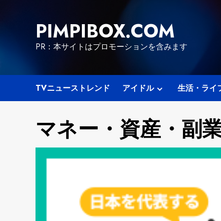
Skip
to
PIMPIBOX.COM
content
PR：本サイトはプロモーションを含みます
TVニューストレンド
アイドル
生活・ライ
マネー・資産・副