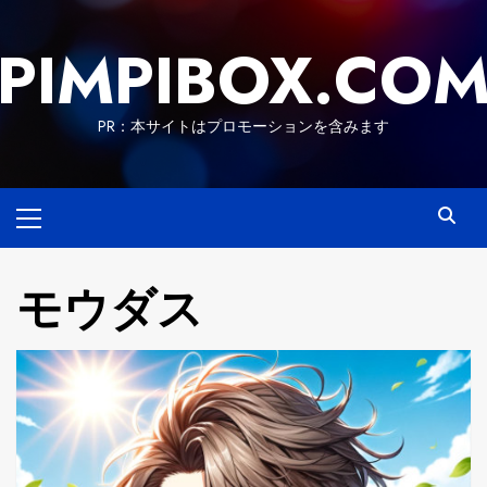
Skip
to
PIMPIBOX.CO
content
PR：本サイトはプロモーションを含みます
Primary
Menu
モウダス