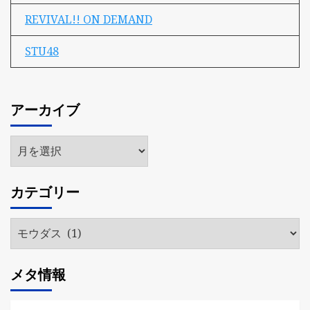
REVIVAL!! ON DEMAND
STU48
アーカイブ
ア
ー
カ
カテゴリー
イ
ブ
カ
テ
ゴ
メタ情報
リ
ー