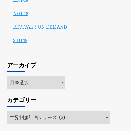
HKT48
NGT48
REVIVAL!! ON DEMAND
STU48
アーカイブ
ア
ー
カ
カテゴリー
イ
ブ
カ
テ
ゴ