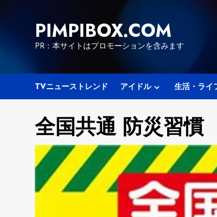
Skip
to
PIMPIBOX.COM
content
PR：本サイトはプロモーションを含みます
TVニューストレンド
アイドル
生活・ライ
全国共通 防災習慣