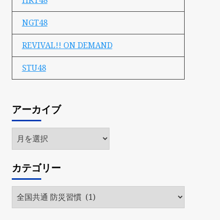
HKT48
NGT48
REVIVAL!! ON DEMAND
STU48
アーカイブ
ア
ー
カ
カテゴリー
イ
ブ
カ
テ
ゴ