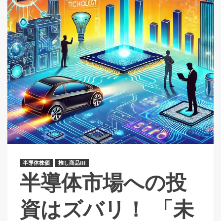
半導体株価
推し商品III
半導体市場への投
資はズバリ！ 「未