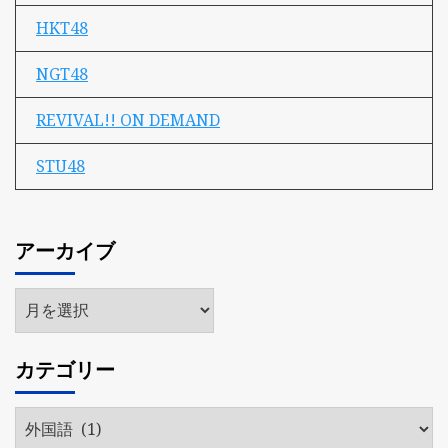
HKT48
NGT48
REVIVAL!! ON DEMAND
STU48
アーカイブ
ア
ー
カ
カテゴリー
イ
ブ
カ
テ