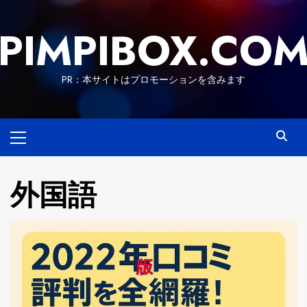
Skip
to
PIMPIBOX.CO
content
PR：本サイトはプロモーションを含みます
Primary
Menu
外国語