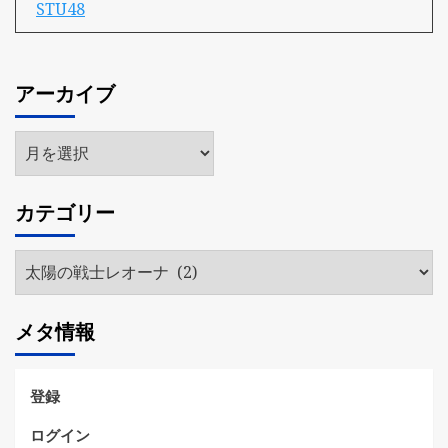
STU48
アーカイブ
ア
ー
カ
カテゴリー
イ
ブ
カ
テ
ゴ
メタ情報
リ
ー
登録
ログイン