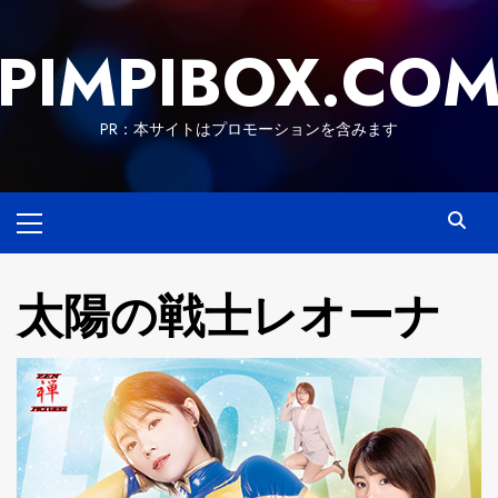
Skip
to
PIMPIBOX.CO
content
PR：本サイトはプロモーションを含みます
Primary
Menu
太陽の戦士レオーナ