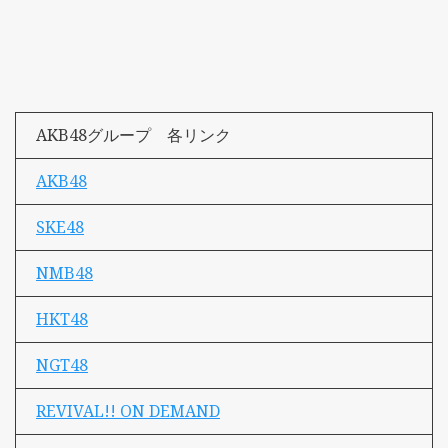
AKB48グループ 各リンク
AKB48
SKE48
NMB48
HKT48
NGT48
REVIVAL!! ON DEMAND