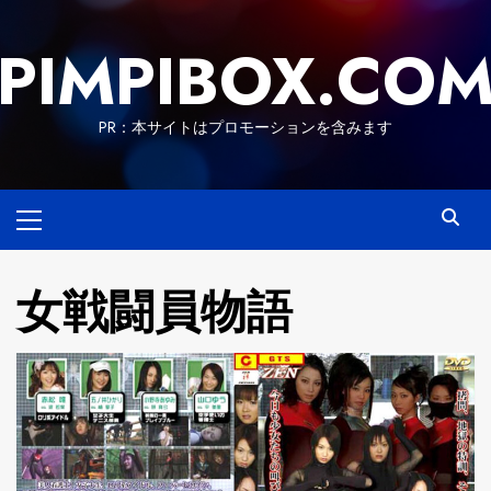
Skip
to
PIMPIBOX.CO
content
PR：本サイトはプロモーションを含みます
Primary
Menu
女戦闘員物語