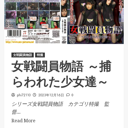
女戦闘員物語
特撮
女戦闘員物語 ～捕
らわれた少女達～
phi72110
2023年12月16日
0
シリーズ女戦闘員物語 カテゴリ特撮 監
督...
Read More