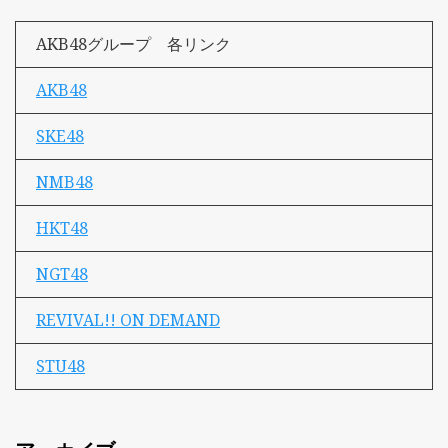
AKB48グループ 各リンク
AKB48
SKE48
NMB48
HKT48
NGT48
REVIVAL!! ON DEMAND
STU48