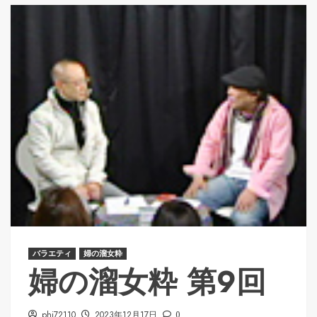
バラエティ
婦の溜女粋
婦の溜女粋 第9回
phi72110
2023年12月17日
0