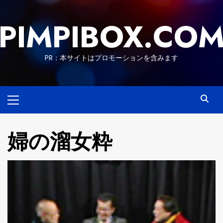
Skip
to
PIMPIBOX.CO
content
PR：本サイトはプロモーションを含みます
Primary
Menu
婦の溜女粋