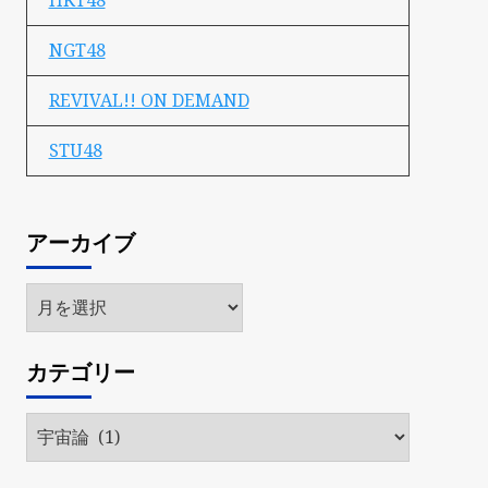
HKT48
NGT48
REVIVAL!! ON DEMAND
STU48
アーカイブ
ア
ー
カ
カテゴリー
イ
ブ
カ
テ
ゴ