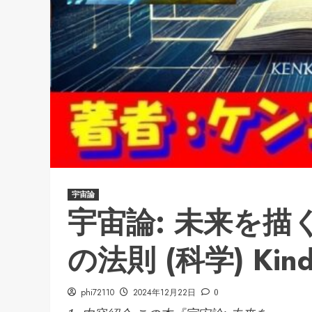
宇宙論
宇宙論: 未来を
の法則 (科学) Kind
phi72110
2024年12月22日
0