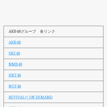
AKB48グループ 各リンク
AKB48
SKE48
NMB48
HKT48
NGT48
REVIVAL!! ON DEMAND