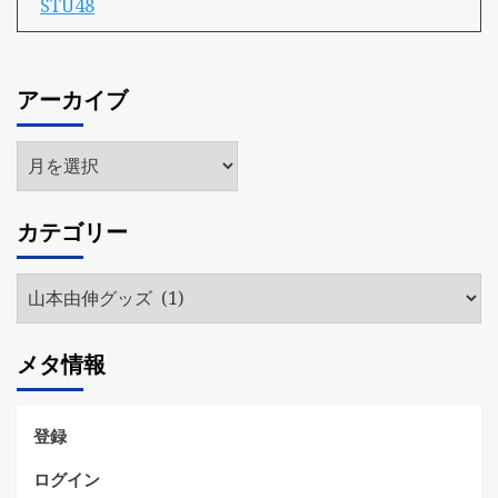
STU48
アーカイブ
ア
ー
カ
カテゴリー
イ
ブ
カ
テ
ゴ
メタ情報
リ
ー
登録
ログイン