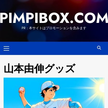
Skip
to
PIMPIBOX.CO
content
PR：本サイトはプロモーションを含みます
Primary
Menu
山本由伸グッズ