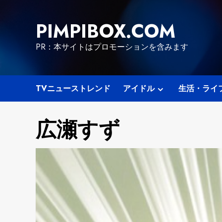
Skip
to
PIMPIBOX.COM
content
PR：本サイトはプロモーションを含みます
TVニューストレンド
アイドル
生活・ライ
広瀬すず