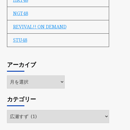
HKT48
NGT48
REVIVAL!! ON DEMAND
STU48
アーカイブ
ア
ー
カ
カテゴリー
イ
ブ
カ
テ
ゴ