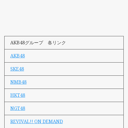
AKB48グループ 各リンク
AKB48
SKE48
NMB48
HKT48
NGT48
REVIVAL!! ON DEMAND