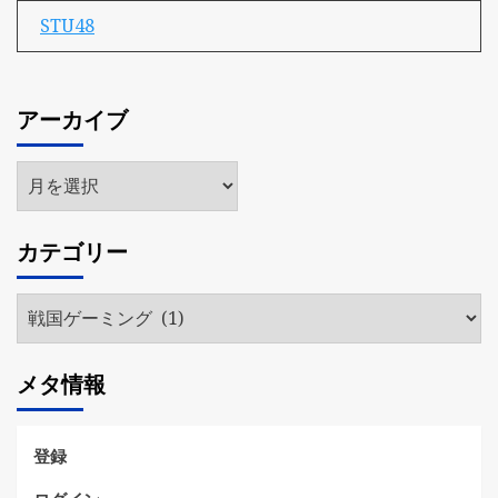
STU48
アーカイブ
ア
ー
カ
カテゴリー
イ
ブ
カ
テ
ゴ
メタ情報
リ
ー
登録