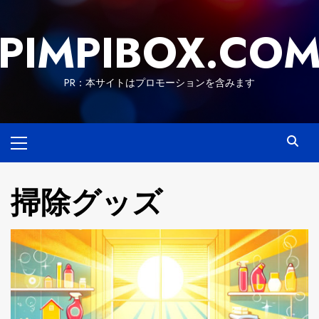
Skip
to
PIMPIBOX.CO
content
PR：本サイトはプロモーションを含みます
Primary
Menu
掃除グッズ