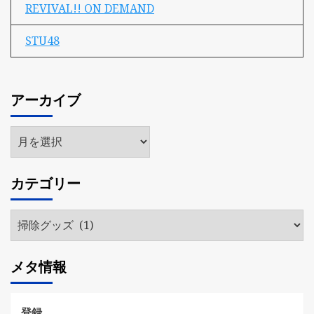
REVIVAL!! ON DEMAND
STU48
アーカイブ
ア
ー
カ
カテゴリー
イ
ブ
カ
テ
ゴ
メタ情報
リ
ー
登録