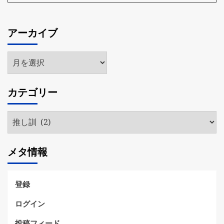
アーカイブ
ア
ー
カ
カテゴリー
イ
ブ
カ
テ
ゴ
メタ情報
リ
ー
登録
ログイン
投稿フィード