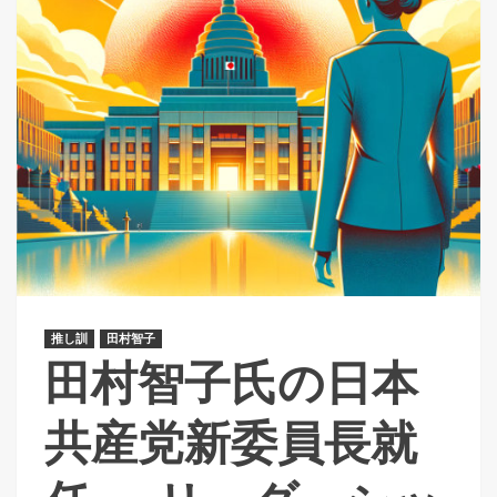
推し訓
田村智子
田村智子氏の日本
共産党新委員長就