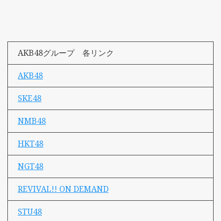
AKB48グループ 各リンク
AKB48
SKE48
NMB48
HKT48
NGT48
REVIVAL!! ON DEMAND
STU48