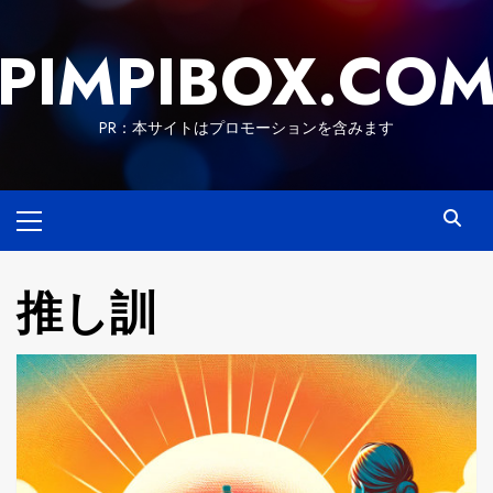
Skip
to
PIMPIBOX.CO
content
PR：本サイトはプロモーションを含みます
Primary
Menu
推し訓