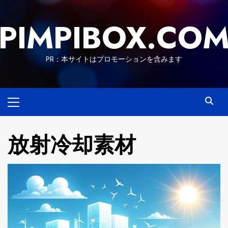
Skip
to
PIMPIBOX.CO
content
PR：本サイトはプロモーションを含みます
Primary
Menu
放射冷却素材