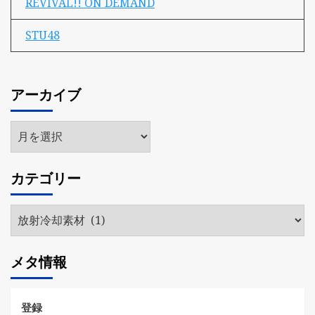
REVIVAL!! ON DEMAND
STU48
アーカイブ
ア
ー
カ
カテゴリー
イ
ブ
カ
テ
ゴ
メタ情報
リ
ー
登録