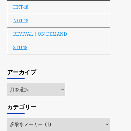
HKT48
NGT48
REVIVAL!! ON DEMAND
STU48
アーカイブ
ア
ー
カ
カテゴリー
イ
ブ
カ
テ