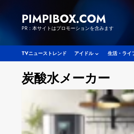
Skip
to
PIMPIBOX.COM
content
PR：本サイトはプロモーションを含みます
TVニューストレンド
アイドル
生活・ライ
炭酸水メーカー