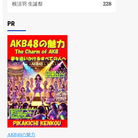
根涼羽 生誕祭
228
PR
AKB48の魅力