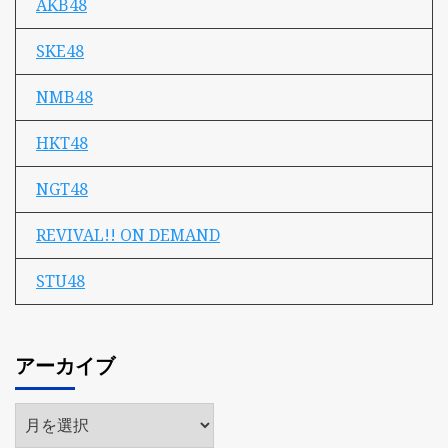
AKB48
SKE48
NMB48
HKT48
NGT48
REVIVAL!! ON DEMAND
STU48
アーカイブ
ア
ー