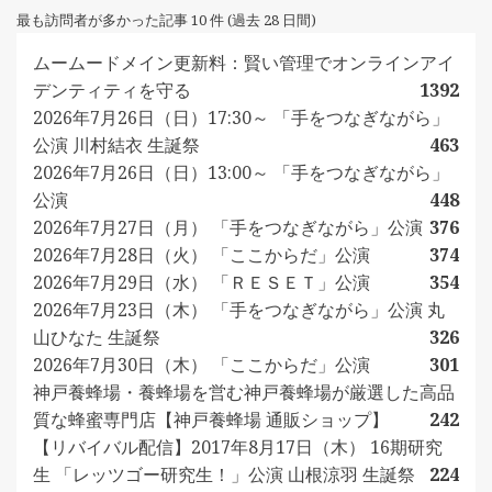
最も訪問者が多かった記事 10 件 (過去 28 日間)
ムームードメイン更新料：賢い管理でオンラインアイ
デンティティを守る
1392
2026年7月26日（日）17:30～ 「手をつなぎながら」
公演 川村結衣 生誕祭
463
2026年7月26日（日）13:00～ 「手をつなぎながら」
公演
448
2026年7月27日（月） 「手をつなぎながら」公演
376
2026年7月28日（火） 「ここからだ」公演
374
2026年7月29日（水） 「ＲＥＳＥＴ」公演
354
2026年7月23日（木） 「手をつなぎながら」公演 丸
山ひなた 生誕祭
326
2026年7月30日（木） 「ここからだ」公演
301
神戸養蜂場・養蜂場を営む神戸養蜂場が厳選した高品
質な蜂蜜専門店【神戸養蜂場 通販ショップ】
242
【リバイバル配信】2017年8月17日（木） 16期研究
生 「レッツゴー研究生！」公演 山根涼羽 生誕祭
224