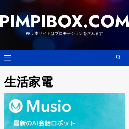
Skip
to
PIMPIBOX.CO
content
PR：本サイトはプロモーションを含みます
Primary
Menu
生活家電