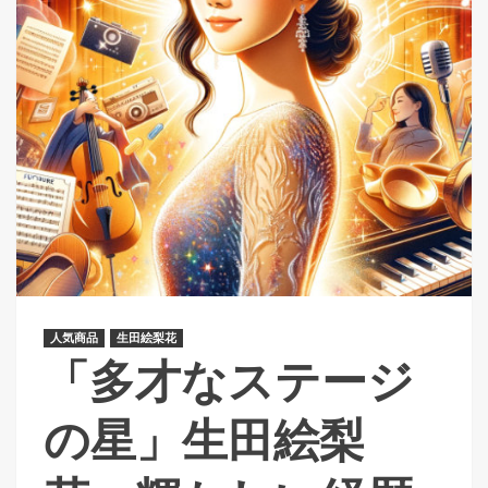
人気商品
生田絵梨花
「多才なステージ
の星」生田絵梨