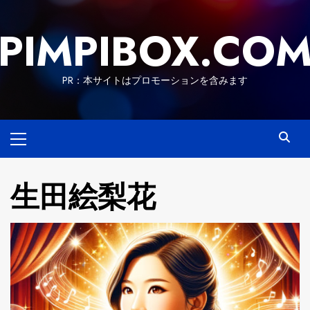
Skip
to
PIMPIBOX.CO
content
PR：本サイトはプロモーションを含みます
Primary
Menu
生田絵梨花