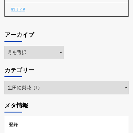
STU48
アーカイブ
ア
ー
カ
カテゴリー
イ
ブ
カ
テ
ゴ
メタ情報
リ
ー
登録