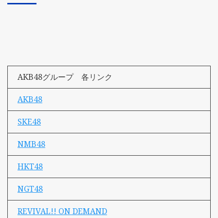
AKB48グループ 各リンク
AKB48
SKE48
NMB48
HKT48
NGT48
REVIVAL!! ON DEMAND