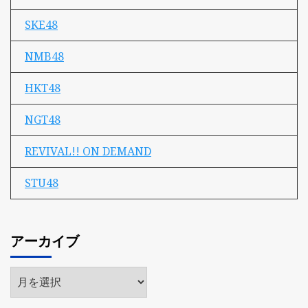
SKE48
NMB48
HKT48
NGT48
REVIVAL!! ON DEMAND
STU48
アーカイブ
ア
ー