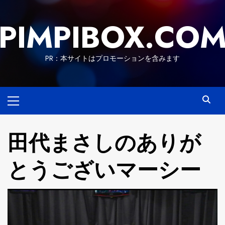
Skip
to
PIMPIBOX.CO
content
PR：本サイトはプロモーションを含みます
Primary
Menu
田代まさしのありが
とうございマーシー