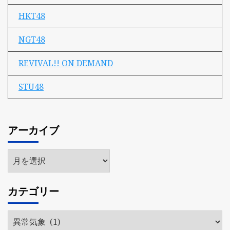
HKT48
NGT48
REVIVAL!! ON DEMAND
STU48
アーカイブ
ア
ー
カ
カテゴリー
イ
ブ
カ
テ