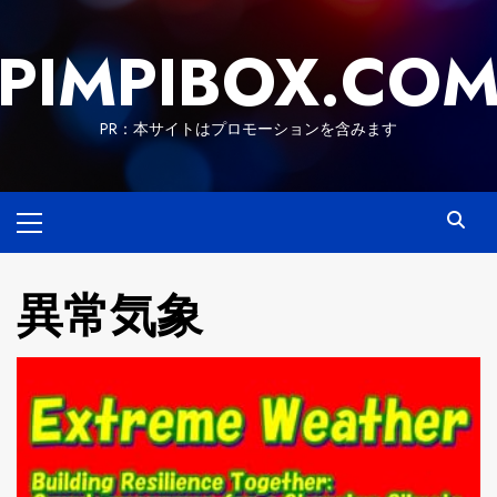
Skip
to
PIMPIBOX.CO
content
PR：本サイトはプロモーションを含みます
Primary
Menu
異常気象