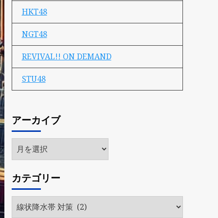
HKT48
NGT48
REVIVAL!! ON DEMAND
STU48
アーカイブ
ア
ー
カ
カテゴリー
イ
ブ
カ
テ