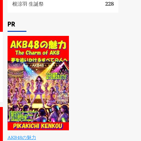
根涼羽 生誕祭
228
PR
AKB48の魅力