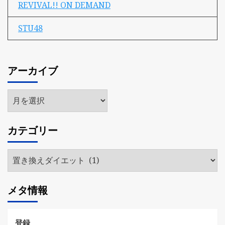
REVIVAL!! ON DEMAND
STU48
アーカイブ
ア
ー
カ
カテゴリー
イ
ブ
カ
テ
ゴ
メタ情報
リ
ー
登録