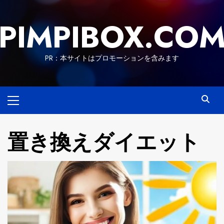
Skip
to
PIMPIBOX.CO
content
PR：本サイトはプロモーションを含みます
Primary
Menu
置き換えダイエット